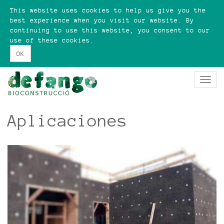
Pasar
This website uses cookies to help us give you the
al
best experience when you visit our website. By
contenido
continuing to use this website, you consent to our
principal
use of these cookies.
OK
Togg
navi
Aplicaciones