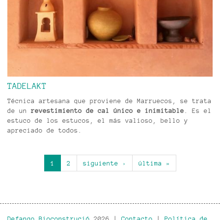
TADELAKT
Técnica artesana que proviene de Marruecos, se trata
de un
revestimiento de cal único e inimitable
. Es el
estuco de los estucos, el más valioso, bello y
apreciado de todos.
1
2
siguiente ›
última »
Defango Bioconstrució
2026 |
Contacto
|
Política de